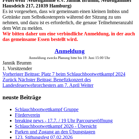
Feuerwehr Neuengamme e.V. Jannik Brumm, Neuengammer
Hausdeich 217, 21039 Hamburg)
Es ist vorgesehen, dass wir gemeinsam einen kleinen Imbiss und
Getränke zum Selbstkostenpreis während der Sitzung zu uns
nehmen, und dazu ist es erforderlich, die genaue Teilnehmeranzahl
dem Wirt zu melden.
Wir bitten daher um eine verbindliche Anmeldung, in der auch
das gemeinsame Essen bestellt wird.
Anmeldung
Anmeldung zwecks Planung bitte bis 19. Juni
15:00 Uhr
Jannik Brumm
1. Vorsitzender
Vorheriger Beitrag: Platz 7 beim Schlauchbootwettkampf 2024
Zurück
Nächster Beitrag: Benefizkonzert des
Landesfeuerwehrorchesters am 7. April
Weiter
neuste Beiträge
Schlauchbootwettkampf Gruppe
Förderverein
breaking news - 17.7. / 19 Uhr Parcourseröffnung
Schlauchbootwettkampf 2026 - Übersicht
Parken und Zugang an den Übungstagen
123. Stiftungsfest 07.02.2026