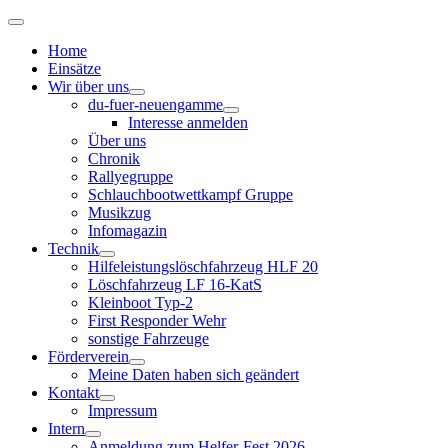
Home
Einsätze
Wir über uns
du-fuer-neuengamme
Interesse anmelden
Über uns
Chronik
Rallyegruppe
Schlauchbootwettkampf Gruppe
Musikzug
Infomagazin
Technik
Hilfeleistungslöschfahrzeug HLF 20
Löschfahrzeug LF 16-KatS
Kleinboot Typ-2
First Responder Wehr
sonstige Fahrzeuge
Förderverein
Meine Daten haben sich geändert
Kontakt
Impressum
Intern
Anmeldung zum Helfer-Fest 2026