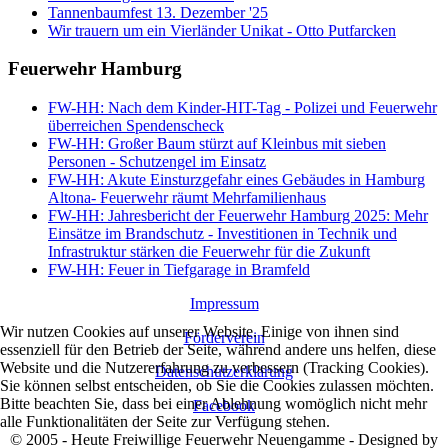
Tannenbaumfest 13. Dezember '25
Wir trauern um ein Vierländer Unikat - Otto Putfarcken
Feuerwehr Hamburg
FW-HH: Nach dem Kinder-HIT-Tag - Polizei und Feuerwehr
überreichen Spendenscheck
FW-HH: Großer Baum stürzt auf Kleinbus mit sieben
Personen - Schutzengel im Einsatz
FW-HH: Akute Einsturzgefahr eines Gebäudes in Hamburg
Altona- Feuerwehr räumt Mehrfamilienhaus
FW-HH: Jahresbericht der Feuerwehr Hamburg 2025: Mehr
Einsätze im Brandschutz - Investitionen in Technik und
Infrastruktur stärken die Feuerwehr für die Zukunft
FW-HH: Feuer in Tiefgarage in Bramfeld
Impressum
Wir nutzen Cookies auf unserer Website. Einige von ihnen sind
Förderverein
essenziell für den Betrieb der Seite, während andere uns helfen, diese
Website und die Nutzererfahrung zu verbessern (Tracking Cookies).
Datenschutzerklärung
Sie können selbst entscheiden, ob Sie die Cookies zulassen möchten.
Bitte beachten Sie, dass bei einer Ablehnung womöglich nicht mehr
Facebook
alle Funktionalitäten der Seite zur Verfügung stehen.
© 2005 - Heute Freiwillige Feuerwehr Neuengamme - Designed by