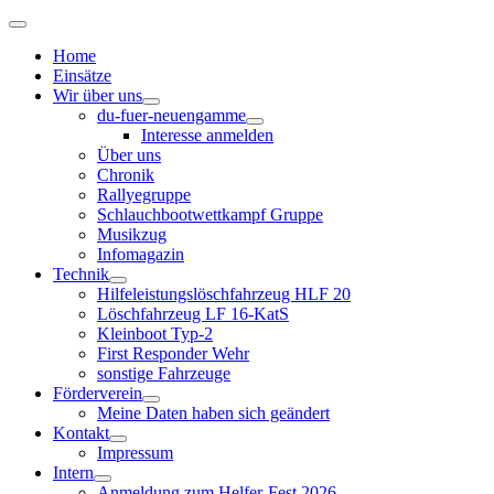
Home
Einsätze
Wir über uns
du-fuer-neuengamme
Interesse anmelden
Über uns
Chronik
Rallyegruppe
Schlauchbootwettkampf Gruppe
Musikzug
Infomagazin
Technik
Hilfeleistungslöschfahrzeug HLF 20
Löschfahrzeug LF 16-KatS
Kleinboot Typ-2
First Responder Wehr
sonstige Fahrzeuge
Förderverein
Meine Daten haben sich geändert
Kontakt
Impressum
Intern
Anmeldung zum Helfer-Fest 2026