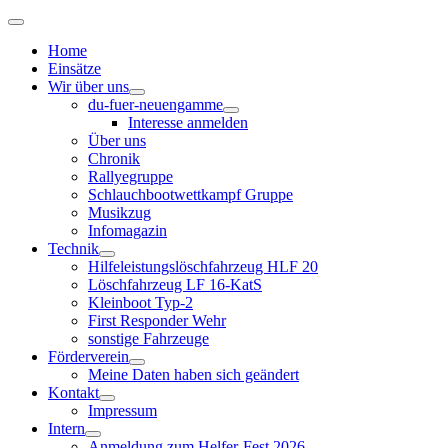
Home
Einsätze
Wir über uns
du-fuer-neuengamme
Interesse anmelden
Über uns
Chronik
Rallyegruppe
Schlauchbootwettkampf Gruppe
Musikzug
Infomagazin
Technik
Hilfeleistungslöschfahrzeug HLF 20
Löschfahrzeug LF 16-KatS
Kleinboot Typ-2
First Responder Wehr
sonstige Fahrzeuge
Förderverein
Meine Daten haben sich geändert
Kontakt
Impressum
Intern
Anmeldung zum Helfer-Fest 2026