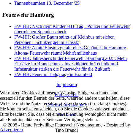
Tannenbaumfest 13. Dezember '25
Feuerwehr Hamburg
FW-HH: Nach dem Kinder-HIT-Tag - Polizei und Feuerwehr
überreichen Spendenscheck
FW-HH: Großer Baum stürzt auf Kleinbus mit sieben
Personen - Schutzengel im Einsatz
FW-HH: Akute Einsturzgefahr eines Gebäudes in Hamburg
Altona- Feuerwehr räumt Mehrfamilienhaus
FW-HH: Jahresbericht der Feuerwehr Hamburg 2025: Mehr
Einsätze im Brandschutz - Investitionen in Technik und
Infrastruktur stärken die Feuerwehr für die Zukunft
FW-HH: Feuer in Tiefgarage in Bramfeld
Impressum
Wir nutzen Cookies auf unserer Website. Einige von ihnen sind
Förderverein
essenziell für den Betrieb der Seite, während andere uns helfen, diese
Website und die Nutzererfahrung zu verbessern (Tracking Cookies).
Datenschutzerklärung
Sie können selbst entscheiden, ob Sie die Cookies zulassen möchten.
Bitte beachten Sie, dass bei einer Ablehnung womöglich nicht mehr
Facebook
alle Funktionalitäten der Seite zur Verfügung stehen.
© 2005 - Heute Freiwillige Feuerwehr Neuengamme - Designed by
Akzeptieren
Tino Brandl