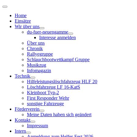
Home
Einsätze
Wir über uns
du-fuer-neuengamme
Interesse anmelden
Über uns
Chronik
Rallyegruppe
Schlauchbootwettkampf Gruppe
Musikzug
Infomagazin
Technik
Hilfeleistungslöschfahrzeug HLF 20
Löschfahrzeug LF 16-KatS
Kleinboot Typ-2
First Responder Wehr
sonstige Fahrzeuge
Förderverein
Meine Daten haben sich geändert
Kontakt
Impressum
Intern
Anmeldung zum Helfer-Fest 2026