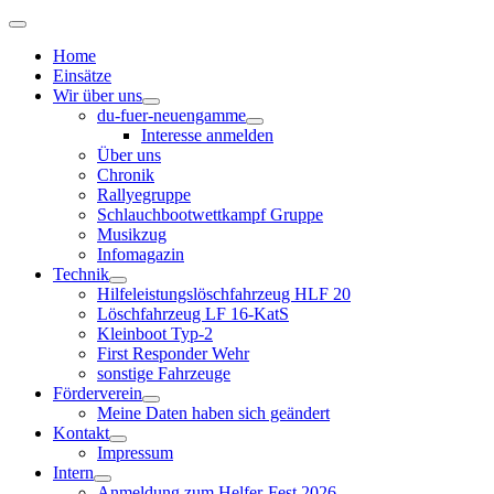
Home
Einsätze
Wir über uns
du-fuer-neuengamme
Interesse anmelden
Über uns
Chronik
Rallyegruppe
Schlauchbootwettkampf Gruppe
Musikzug
Infomagazin
Technik
Hilfeleistungslöschfahrzeug HLF 20
Löschfahrzeug LF 16-KatS
Kleinboot Typ-2
First Responder Wehr
sonstige Fahrzeuge
Förderverein
Meine Daten haben sich geändert
Kontakt
Impressum
Intern
Anmeldung zum Helfer-Fest 2026