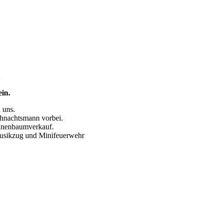
in.
 uns.
ihnachtsmann vorbei.
annenbaumverkauf.
Musikzug und Minifeuerwehr