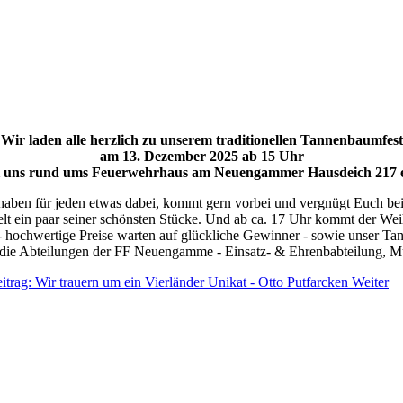
Wir laden alle herzlich zu unserem traditionellen Tannenbaumfest
am 13. Dezember 2025 ab 15 Uhr
i uns rund ums Feuerwehrhaus am Neuengammer Hausdeich 217 e
haben für jeden etwas dabei, kommt gern vorbei und vergnügt Euch bei
lt ein paar seiner schönsten Stücke. Und ab ca. 17 Uhr kommt der We
 hochwertige Preise warten auf glückliche Gewinner - sowie unser T
 die Abteilungen der FF Neuengamme - Einsatz- & Ehrenbabteilung, 
itrag: Wir trauern um ein Vierländer Unikat - Otto Putfarcken
Weiter