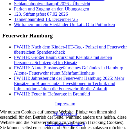
Schlauchbootwettkampf 2026 - Übersicht
Parken und Zugang an den Übungstagen
123. Stiftungsfest 07.02.2026
Tannenbaumfest 13. Dezember '25
Wir trauern um ein Vierländer Unikat - Otto Putfarcken
Feuerwehr Hamburg
FW-HH: Nach dem Kinder-HIT-Tag - Polizei und Feuerwehr
überreichen Spendenscheck
FW-HH: Großer Baum stürzt auf Kleinbus mit sieben
Personen - Schutzengel im Einsatz
FW-HH: Akute Einsturzgefahr eines Gebäudes in Hamburg
Altona- Feuerwehr räumt Mehrfamilienhaus
FW-HH: Jahresbericht der Feuerwehr Hamburg 2025: Mehr
Einsätze im Brandschutz - Investitionen in Technik und
Infrastruktur stärken die Feuerwehr für die Zukunft
FW-HH: Feuer in Tiefgarage in Bramfeld
Impressum
Wir nutzen Cookies auf unserer Website. Einige von ihnen sind
Förderverein
essenziell für den Betrieb der Seite, während andere uns helfen, diese
Website und die Nutzererfahrung zu verbessern (Tracking Cookies).
Datenschutzerklärung
Sie können selbst entscheiden, ob Sie die Cookies zulassen möchten.