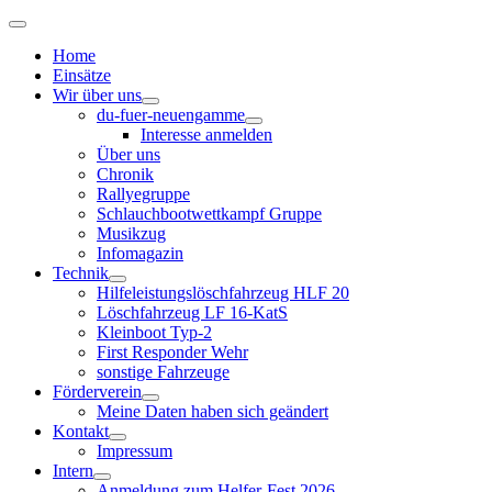
Home
Einsätze
Wir über uns
du-fuer-neuengamme
Interesse anmelden
Über uns
Chronik
Rallyegruppe
Schlauchbootwettkampf Gruppe
Musikzug
Infomagazin
Technik
Hilfeleistungslöschfahrzeug HLF 20
Löschfahrzeug LF 16-KatS
Kleinboot Typ-2
First Responder Wehr
sonstige Fahrzeuge
Förderverein
Meine Daten haben sich geändert
Kontakt
Impressum
Intern
Anmeldung zum Helfer-Fest 2026