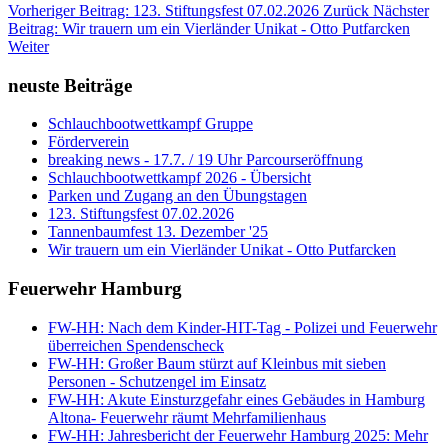
Vorheriger Beitrag: 123. Stiftungsfest 07.02.2026
Zurück
Nächster
Beitrag: Wir trauern um ein Vierländer Unikat - Otto Putfarcken
Weiter
neuste Beiträge
Schlauchbootwettkampf Gruppe
Förderverein
breaking news - 17.7. / 19 Uhr Parcourseröffnung
Schlauchbootwettkampf 2026 - Übersicht
Parken und Zugang an den Übungstagen
123. Stiftungsfest 07.02.2026
Tannenbaumfest 13. Dezember '25
Wir trauern um ein Vierländer Unikat - Otto Putfarcken
Feuerwehr Hamburg
FW-HH: Nach dem Kinder-HIT-Tag - Polizei und Feuerwehr
überreichen Spendenscheck
FW-HH: Großer Baum stürzt auf Kleinbus mit sieben
Personen - Schutzengel im Einsatz
FW-HH: Akute Einsturzgefahr eines Gebäudes in Hamburg
Altona- Feuerwehr räumt Mehrfamilienhaus
FW-HH: Jahresbericht der Feuerwehr Hamburg 2025: Mehr