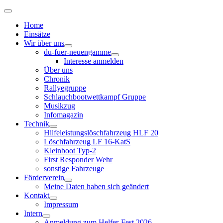
Home
Einsätze
Wir über uns
du-fuer-neuengamme
Interesse anmelden
Über uns
Chronik
Rallyegruppe
Schlauchbootwettkampf Gruppe
Musikzug
Infomagazin
Technik
Hilfeleistungslöschfahrzeug HLF 20
Löschfahrzeug LF 16-KatS
Kleinboot Typ-2
First Responder Wehr
sonstige Fahrzeuge
Förderverein
Meine Daten haben sich geändert
Kontakt
Impressum
Intern
Anmeldung zum Helfer-Fest 2026