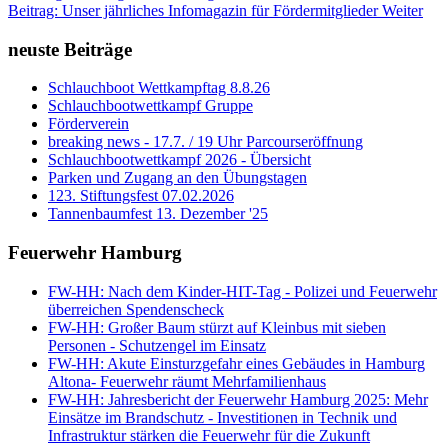
Beitrag: Unser jährliches Infomagazin für Fördermitglieder
Weiter
neuste Beiträge
Schlauchboot Wettkampftag 8.8.26
Schlauchbootwettkampf Gruppe
Förderverein
breaking news - 17.7. / 19 Uhr Parcourseröffnung
Schlauchbootwettkampf 2026 - Übersicht
Parken und Zugang an den Übungstagen
123. Stiftungsfest 07.02.2026
Tannenbaumfest 13. Dezember '25
Feuerwehr Hamburg
FW-HH: Nach dem Kinder-HIT-Tag - Polizei und Feuerwehr
überreichen Spendenscheck
FW-HH: Großer Baum stürzt auf Kleinbus mit sieben
Personen - Schutzengel im Einsatz
FW-HH: Akute Einsturzgefahr eines Gebäudes in Hamburg
Altona- Feuerwehr räumt Mehrfamilienhaus
FW-HH: Jahresbericht der Feuerwehr Hamburg 2025: Mehr
Einsätze im Brandschutz - Investitionen in Technik und
Infrastruktur stärken die Feuerwehr für die Zukunft