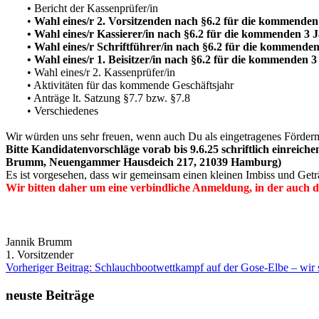
• Bericht der Kassenprüfer/in
•
Wahl eines/r 2. Vorsitzenden nach §6.2 für die kommenden
•
Wahl eines/r Kassierer/in nach §6.2 für die kommenden 3 
•
Wahl eines/r Schriftführer/in nach §6.2 für die kommenden
• Wahl eines/r 1. Beisitzer/in nach §6.2 für die kommenden 3
• Wahl eines/r 2. Kassenprüfer/in
• Aktivitäten für das kommende Geschäftsjahr
• Anträge lt. Satzung §7.7 bzw. §7.8
• Verschiedenes
Wir würden uns sehr freuen, wenn auch Du als eingetragenes Förderm
Bitte Kandidatenvorschläge vorab bis 9.6.25 schriftlich einrei
Brumm, Neuengammer Hausdeich 217, 21039 Hamburg)
Es ist vorgesehen, dass wir gemeinsam einen kleinen Imbiss und Getr
Wir bitten daher um eine verbindliche Anmeldung, in der auch d
Jannik Brumm
1. Vorsitzender
Vorheriger Beitrag: Schlauchbootwettkampf auf der Gose-Elbe – wir 
neuste Beiträge