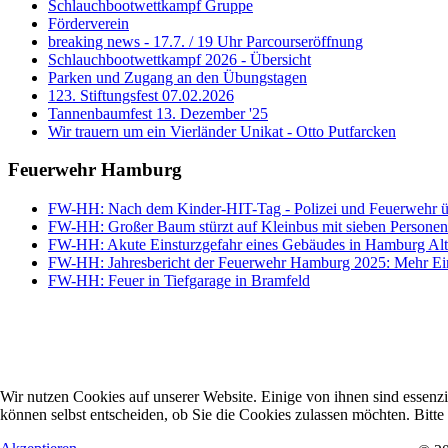
Schlauchbootwettkampf Gruppe
Förderverein
breaking news - 17.7. / 19 Uhr Parcourseröffnung
Schlauchbootwettkampf 2026 - Übersicht
Parken und Zugang an den Übungstagen
123. Stiftungsfest 07.02.2026
Tannenbaumfest 13. Dezember '25
Wir trauern um ein Vierländer Unikat - Otto Putfarcken
Feuerwehr Hamburg
FW-HH: Nach dem Kinder-HIT-Tag - Polizei und Feuerwehr ü
FW-HH: Großer Baum stürzt auf Kleinbus mit sieben Personen 
FW-HH: Akute Einsturzgefahr eines Gebäudes in Hamburg Alt
FW-HH: Jahresbericht der Feuerwehr Hamburg 2025: Mehr Einsät
FW-HH: Feuer in Tiefgarage in Bramfeld
Wir nutzen Cookies auf unserer Website. Einige von ihnen sind essenzi
können selbst entscheiden, ob Sie die Cookies zulassen möchten. Bitte