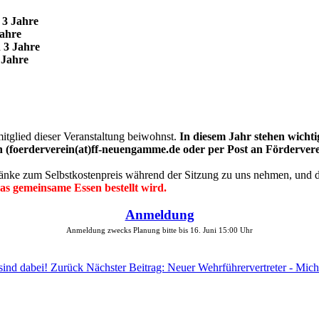
 3 Jahre
Jahre
 3 Jahre
 Jahre
itglied dieser Veranstaltung beiwohnst.
In diesem Jahr stehen wicht
chen (foerderverein(at)ff-neuengamme.de oder per Post an Förderv
änke zum Selbstkostenpreis während der Sitzung zu uns nehmen, und da
as gemeinsame Essen bestellt wird.
Anmeldung
Anmeldung zwecks Planung bitte bis 16. Juni
15:00 Uhr
sind dabei!
Zurück
Nächster Beitrag: Neuer Wehrführervertreter - Mic