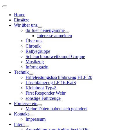
Home
Einsätze
Wir über uns
du-fuer-neuengamme
Interesse anmelden
Über uns
Chronik
Rallyegruppe
Schlauchbootwettkampf Gruppe
Musikzug
Infomagazin
Technik
Hilfeleistungslöschfahrzeug HLF 20
Löschfahrzeug LF 16-KatS
Kleinboot Typ-2
First Responder Wehr
sonstige Fahrzeuge
Förderverein
Meine Daten haben sich geändert
Kontakt
Impressum
Intern
Anmeldung zum Helfer-Fest 2026