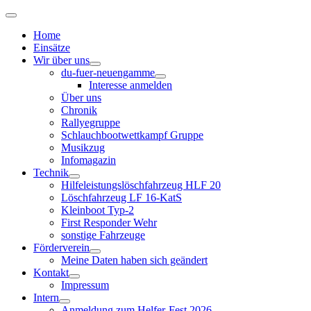
Home
Einsätze
Wir über uns
du-fuer-neuengamme
Interesse anmelden
Über uns
Chronik
Rallyegruppe
Schlauchbootwettkampf Gruppe
Musikzug
Infomagazin
Technik
Hilfeleistungslöschfahrzeug HLF 20
Löschfahrzeug LF 16-KatS
Kleinboot Typ-2
First Responder Wehr
sonstige Fahrzeuge
Förderverein
Meine Daten haben sich geändert
Kontakt
Impressum
Intern
Anmeldung zum Helfer-Fest 2026