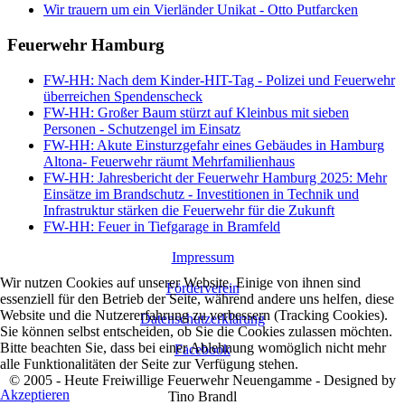
Wir trauern um ein Vierländer Unikat - Otto Putfarcken
Feuerwehr Hamburg
FW-HH: Nach dem Kinder-HIT-Tag - Polizei und Feuerwehr
überreichen Spendenscheck
FW-HH: Großer Baum stürzt auf Kleinbus mit sieben
Personen - Schutzengel im Einsatz
FW-HH: Akute Einsturzgefahr eines Gebäudes in Hamburg
Altona- Feuerwehr räumt Mehrfamilienhaus
FW-HH: Jahresbericht der Feuerwehr Hamburg 2025: Mehr
Einsätze im Brandschutz - Investitionen in Technik und
Infrastruktur stärken die Feuerwehr für die Zukunft
FW-HH: Feuer in Tiefgarage in Bramfeld
Impressum
Wir nutzen Cookies auf unserer Website. Einige von ihnen sind
Förderverein
essenziell für den Betrieb der Seite, während andere uns helfen, diese
Website und die Nutzererfahrung zu verbessern (Tracking Cookies).
Datenschutzerklärung
Sie können selbst entscheiden, ob Sie die Cookies zulassen möchten.
Bitte beachten Sie, dass bei einer Ablehnung womöglich nicht mehr
Facebook
alle Funktionalitäten der Seite zur Verfügung stehen.
© 2005 - Heute Freiwillige Feuerwehr Neuengamme - Designed by
Akzeptieren
Tino Brandl