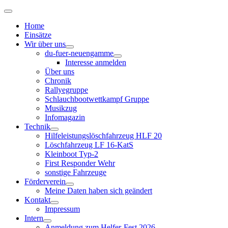
Home
Einsätze
Wir über uns
du-fuer-neuengamme
Interesse anmelden
Über uns
Chronik
Rallyegruppe
Schlauchbootwettkampf Gruppe
Musikzug
Infomagazin
Technik
Hilfeleistungslöschfahrzeug HLF 20
Löschfahrzeug LF 16-KatS
Kleinboot Typ-2
First Responder Wehr
sonstige Fahrzeuge
Förderverein
Meine Daten haben sich geändert
Kontakt
Impressum
Intern
Anmeldung zum Helfer-Fest 2026