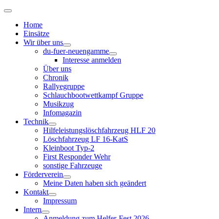
Home
Einsätze
Wir über uns
du-fuer-neuengamme
Interesse anmelden
Über uns
Chronik
Rallyegruppe
Schlauchbootwettkampf Gruppe
Musikzug
Infomagazin
Technik
Hilfeleistungslöschfahrzeug HLF 20
Löschfahrzeug LF 16-KatS
Kleinboot Typ-2
First Responder Wehr
sonstige Fahrzeuge
Förderverein
Meine Daten haben sich geändert
Kontakt
Impressum
Intern
Anmeldung zum Helfer-Fest 2026