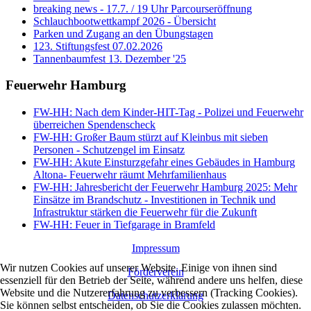
breaking news - 17.7. / 19 Uhr Parcourseröffnung
Schlauchbootwettkampf 2026 - Übersicht
Parken und Zugang an den Übungstagen
123. Stiftungsfest 07.02.2026
Tannenbaumfest 13. Dezember '25
Feuerwehr Hamburg
FW-HH: Nach dem Kinder-HIT-Tag - Polizei und Feuerwehr
überreichen Spendenscheck
FW-HH: Großer Baum stürzt auf Kleinbus mit sieben
Personen - Schutzengel im Einsatz
FW-HH: Akute Einsturzgefahr eines Gebäudes in Hamburg
Altona- Feuerwehr räumt Mehrfamilienhaus
FW-HH: Jahresbericht der Feuerwehr Hamburg 2025: Mehr
Einsätze im Brandschutz - Investitionen in Technik und
Infrastruktur stärken die Feuerwehr für die Zukunft
FW-HH: Feuer in Tiefgarage in Bramfeld
Impressum
Wir nutzen Cookies auf unserer Website. Einige von ihnen sind
Förderverein
essenziell für den Betrieb der Seite, während andere uns helfen, diese
Website und die Nutzererfahrung zu verbessern (Tracking Cookies).
Datenschutzerklärung
Sie können selbst entscheiden, ob Sie die Cookies zulassen möchten.