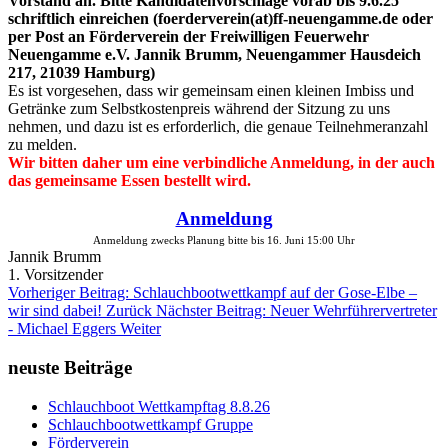
Vorstand an. Bitte Kandidatenvorschläge vorab bis 9.6.25
schriftlich einreichen (foerderverein(at)ff-neuengamme.de oder
per Post an Förderverein der Freiwilligen Feuerwehr
Neuengamme e.V. Jannik Brumm, Neuengammer Hausdeich
217, 21039 Hamburg)
Es ist vorgesehen, dass wir gemeinsam einen kleinen Imbiss und
Getränke zum Selbstkostenpreis während der Sitzung zu uns
nehmen, und dazu ist es erforderlich, die genaue Teilnehmeranzahl
zu melden.
Wir bitten daher um eine verbindliche Anmeldung, in der auch
das gemeinsame Essen bestellt wird.
Anmeldung
Anmeldung zwecks Planung bitte bis 16. Juni
15:00 Uhr
Jannik Brumm
1. Vorsitzender
Vorheriger Beitrag: Schlauchbootwettkampf auf der Gose-Elbe –
wir sind dabei!
Zurück
Nächster Beitrag: Neuer Wehrführervertreter
- Michael Eggers
Weiter
neuste Beiträge
Schlauchboot Wettkampftag 8.8.26
Schlauchbootwettkampf Gruppe
Förderverein