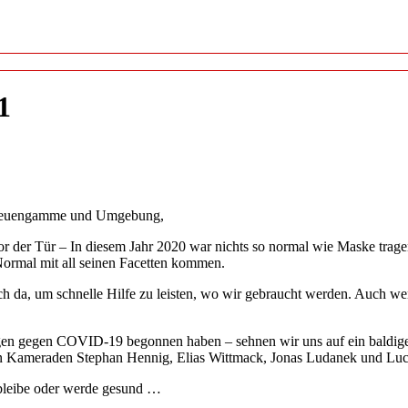
1
 Neuengamme und Umgebung,
t vor der Tür – In diesem Jahr 2020 war nichts so normal wie Maske tr
 Normal mit all seinen Facetten kommen.
uch da, um schnelle Hilfe zu leisten, wo wir gebraucht werden. Auch w
fungen gegen COVID-19 begonnen haben – sehnen wir uns auf ein baldi
 Kameraden Stephan Hennig, Elias Wittmack, Jonas Ludanek und Luc
 bleibe oder werde gesund …