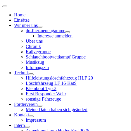
Home
Einsätze
Wir über uns
du-fuer-neuengamme
Interesse anmelden
Über uns
Chronik
Rallyegruppe
Schlauchbootwettkampf Gruppe
Musikzug
Infomagazin
Technik
Hilfeleistungslöschfahrzeug HLF 20
Löschfahrzeug LF 16-KatS
Kleinboot Typ-2
First Responder Wehr
sonstige Fahrzeuge
Förderverein
Meine Daten haben sich geändert
Kontakt
Impressum
Intern
Anmeldung zum Helfer-Fest 2026