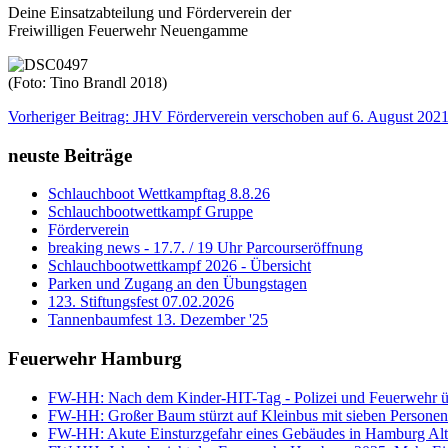
Deine Einsatzabteilung und Förderverein der
Freiwilligen Feuerwehr Neuengamme
(Foto: Tino Brandl 2018)
Vorheriger Beitrag: JHV Förderverein verschoben auf 6. August 202
neuste Beiträge
Schlauchboot Wettkampftag 8.8.26
Schlauchbootwettkampf Gruppe
Förderverein
breaking news - 17.7. / 19 Uhr Parcourseröffnung
Schlauchbootwettkampf 2026 - Übersicht
Parken und Zugang an den Übungstagen
123. Stiftungsfest 07.02.2026
Tannenbaumfest 13. Dezember '25
Feuerwehr Hamburg
FW-HH: Nach dem Kinder-HIT-Tag - Polizei und Feuerwehr ü
FW-HH: Großer Baum stürzt auf Kleinbus mit sieben Personen 
FW-HH: Akute Einsturzgefahr eines Gebäudes in Hamburg Alt