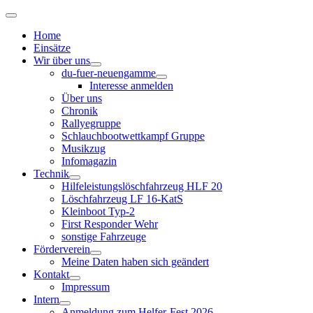
Home
Einsätze
Wir über uns
du-fuer-neuengamme
Interesse anmelden
Über uns
Chronik
Rallyegruppe
Schlauchbootwettkampf Gruppe
Musikzug
Infomagazin
Technik
Hilfeleistungslöschfahrzeug HLF 20
Löschfahrzeug LF 16-KatS
Kleinboot Typ-2
First Responder Wehr
sonstige Fahrzeuge
Förderverein
Meine Daten haben sich geändert
Kontakt
Impressum
Intern
Anmeldung zum Helfer-Fest 2026