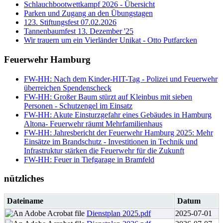
Schlauchbootwettkampf 2026 - Übersicht
Parken und Zugang an den Übungstagen
123. Stiftungsfest 07.02.2026
Tannenbaumfest 13. Dezember '25
Wir trauern um ein Vierländer Unikat - Otto Putfarcken
Feuerwehr Hamburg
FW-HH: Nach dem Kinder-HIT-Tag - Polizei und Feuerwehr
überreichen Spendenscheck
FW-HH: Großer Baum stürzt auf Kleinbus mit sieben
Personen - Schutzengel im Einsatz
FW-HH: Akute Einsturzgefahr eines Gebäudes in Hamburg
Altona- Feuerwehr räumt Mehrfamilienhaus
FW-HH: Jahresbericht der Feuerwehr Hamburg 2025: Mehr
Einsätze im Brandschutz - Investitionen in Technik und
Infrastruktur stärken die Feuerwehr für die Zukunft
FW-HH: Feuer in Tiefgarage in Bramfeld
nützliches
Dateiname
Datum
Dienstplan 2025.pdf
2025-07-01