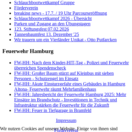
Schlauchbootwettkampf Gruppe
Förderverein
breaking news - 17.7. / 19 Uhr Parcourseröffnung
Schlauchbootwettkampf 2026 - Übersicht
Parken und Zugang an den Übungstagen
123. Stiftungsfest 07.02.2026
Tannenbaumfest 13. Dezember '25
Wir trauern um ein Vierländer Unikat - Otto Putfarcken
Feuerwehr Hamburg
FW-HH: Nach dem Kinder-HIT-Tag - Polizei und Feuerwehr
überreichen Spendenscheck
FW-HH: Großer Baum stürzt auf Kleinbus mit sieben
Personen - Schutzengel im Einsatz
FW-HH: Akute Einsturzgefahr eines Gebäudes in Hamburg
Altona- Feuerwehr räumt Mehrfamilienhaus
FW-HH: Jahresbericht der Feuerwehr Hamburg 2025: Mehr
Einsätze im Brandschutz - Investitionen in Technik und
Infrastruktur stärken die Feuerwehr für die Zukunft
FW-HH: Feuer in Tiefgarage in Bramfeld
Impressum
Wir nutzen Cookies auf unserer Website. Einige von ihnen sind
Förderverein