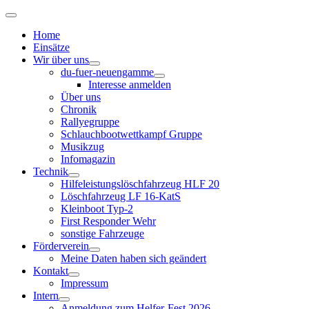
Home
Einsätze
Wir über uns
du-fuer-neuengamme
Interesse anmelden
Über uns
Chronik
Rallyegruppe
Schlauchbootwettkampf Gruppe
Musikzug
Infomagazin
Technik
Hilfeleistungslöschfahrzeug HLF 20
Löschfahrzeug LF 16-KatS
Kleinboot Typ-2
First Responder Wehr
sonstige Fahrzeuge
Förderverein
Meine Daten haben sich geändert
Kontakt
Impressum
Intern
Anmeldung zum Helfer-Fest 2026