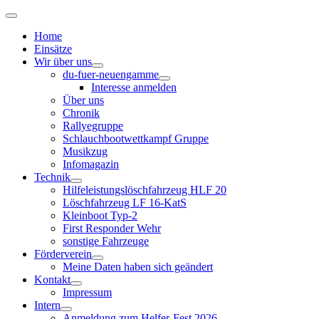
Home
Einsätze
Wir über uns
du-fuer-neuengamme
Interesse anmelden
Über uns
Chronik
Rallyegruppe
Schlauchbootwettkampf Gruppe
Musikzug
Infomagazin
Technik
Hilfeleistungslöschfahrzeug HLF 20
Löschfahrzeug LF 16-KatS
Kleinboot Typ-2
First Responder Wehr
sonstige Fahrzeuge
Förderverein
Meine Daten haben sich geändert
Kontakt
Impressum
Intern
Anmeldung zum Helfer-Fest 2026