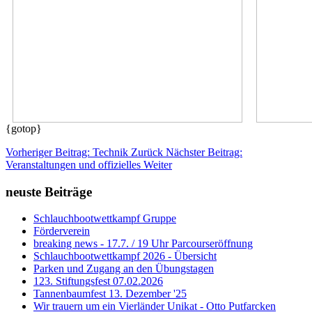
{gotop}
Vorheriger Beitrag: Technik
Zurück
Nächster Beitrag:
Veranstaltungen und offizielles
Weiter
neuste Beiträge
Schlauchbootwettkampf Gruppe
Förderverein
breaking news - 17.7. / 19 Uhr Parcourseröffnung
Schlauchbootwettkampf 2026 - Übersicht
Parken und Zugang an den Übungstagen
123. Stiftungsfest 07.02.2026
Tannenbaumfest 13. Dezember '25
Wir trauern um ein Vierländer Unikat - Otto Putfarcken