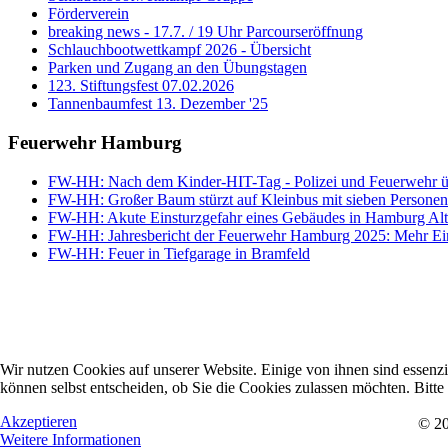
Förderverein
breaking news - 17.7. / 19 Uhr Parcourseröffnung
Schlauchbootwettkampf 2026 - Übersicht
Parken und Zugang an den Übungstagen
123. Stiftungsfest 07.02.2026
Tannenbaumfest 13. Dezember '25
Feuerwehr Hamburg
FW-HH: Nach dem Kinder-HIT-Tag - Polizei und Feuerwehr ü
FW-HH: Großer Baum stürzt auf Kleinbus mit sieben Personen 
FW-HH: Akute Einsturzgefahr eines Gebäudes in Hamburg Alt
FW-HH: Jahresbericht der Feuerwehr Hamburg 2025: Mehr Einsät
FW-HH: Feuer in Tiefgarage in Bramfeld
Wir nutzen Cookies auf unserer Website. Einige von ihnen sind essenzi
können selbst entscheiden, ob Sie die Cookies zulassen möchten. Bitte
Akzeptieren
© 20
Weitere Informationen