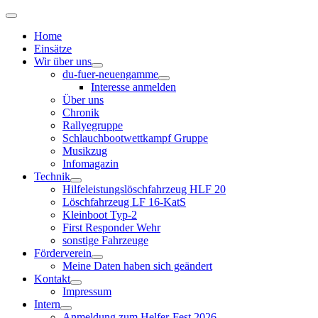
Home
Einsätze
Wir über uns
du-fuer-neuengamme
Interesse anmelden
Über uns
Chronik
Rallyegruppe
Schlauchbootwettkampf Gruppe
Musikzug
Infomagazin
Technik
Hilfeleistungslöschfahrzeug HLF 20
Löschfahrzeug LF 16-KatS
Kleinboot Typ-2
First Responder Wehr
sonstige Fahrzeuge
Förderverein
Meine Daten haben sich geändert
Kontakt
Impressum
Intern
Anmeldung zum Helfer-Fest 2026