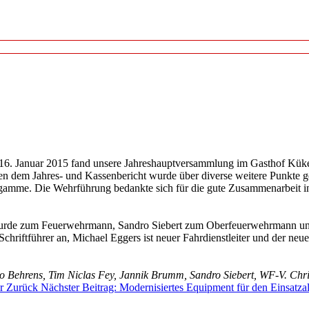
6. Januar 2015 fand unsere Jahreshauptversammlung im Gasthof Küken
n dem Jahres- und Kassenbericht wurde über diverse weitere Punkte ge
amme. Die Wehrführung bedankte sich für die gute Zusammenarbeit in
wurde zum Feuerwehrmann, Sandro Siebert zum Oberfeuerwehrmann un
chriftführer an, Michael Eggers ist neuer Fahrdienstleiter und der neu
mo Behrens, Tim Niclas Fey, Jannik Brumm, Sandro Siebert, WF-V. Chr
hr
Zurück
Nächster Beitrag: Modernisiertes Equipment für den Einsatza