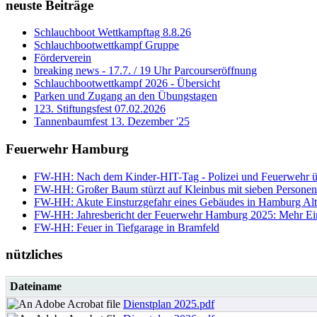
neuste Beiträge
Schlauchboot Wettkampftag 8.8.26
Schlauchbootwettkampf Gruppe
Förderverein
breaking news - 17.7. / 19 Uhr Parcourseröffnung
Schlauchbootwettkampf 2026 - Übersicht
Parken und Zugang an den Übungstagen
123. Stiftungsfest 07.02.2026
Tannenbaumfest 13. Dezember '25
Feuerwehr Hamburg
FW-HH: Nach dem Kinder-HIT-Tag - Polizei und Feuerwehr ü
FW-HH: Großer Baum stürzt auf Kleinbus mit sieben Personen 
FW-HH: Akute Einsturzgefahr eines Gebäudes in Hamburg Alt
FW-HH: Jahresbericht der Feuerwehr Hamburg 2025: Mehr Einsät
FW-HH: Feuer in Tiefgarage in Bramfeld
nützliches
Dateiname
Dienstplan 2025.pdf