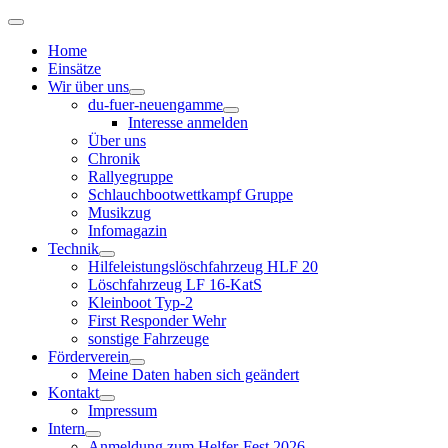
Home
Einsätze
Wir über uns
du-fuer-neuengamme
Interesse anmelden
Über uns
Chronik
Rallyegruppe
Schlauchbootwettkampf Gruppe
Musikzug
Infomagazin
Technik
Hilfeleistungslöschfahrzeug HLF 20
Löschfahrzeug LF 16-KatS
Kleinboot Typ-2
First Responder Wehr
sonstige Fahrzeuge
Förderverein
Meine Daten haben sich geändert
Kontakt
Impressum
Intern
Anmeldung zum Helfer-Fest 2026