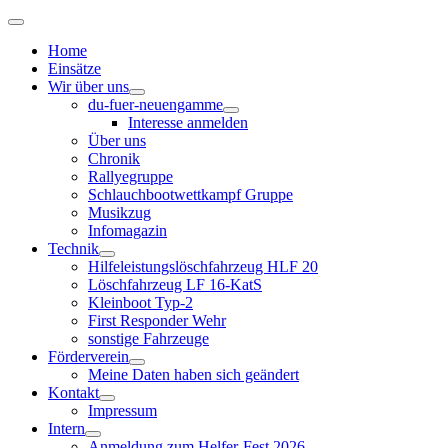
Home
Einsätze
Wir über uns
du-fuer-neuengamme
Interesse anmelden
Über uns
Chronik
Rallyegruppe
Schlauchbootwettkampf Gruppe
Musikzug
Infomagazin
Technik
Hilfeleistungslöschfahrzeug HLF 20
Löschfahrzeug LF 16-KatS
Kleinboot Typ-2
First Responder Wehr
sonstige Fahrzeuge
Förderverein
Meine Daten haben sich geändert
Kontakt
Impressum
Intern
Anmeldung zum Helfer-Fest 2026