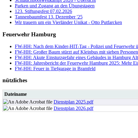
Schlauchbootwettkampf 2026 - Übersicht
Parken und Zugang an den Übungstagen
123. Stiftungsfest 07.02.2026
Tannenbaumfest 13. Dezember '25
Wir trauern um ein Vierländer Unikat - Otto Putfarcken
Feuerwehr Hamburg
FW-HH: Nach dem Kinder-HIT-Tag - Polizei und Feuerwehr ü
FW-HH: Großer Baum stürzt auf Kleinbus mit sieben Personen 
FW-HH: Akute Einsturzgefahr eines Gebäudes in Hamburg Alt
FW-HH: Jahresbericht der Feuerwehr Hamburg 2025: Mehr Einsät
FW-HH: Feuer in Tiefgarage in Bramfeld
nützliches
Dateiname
Dienstplan 2025.pdf
Dienstplan 2026.pdf