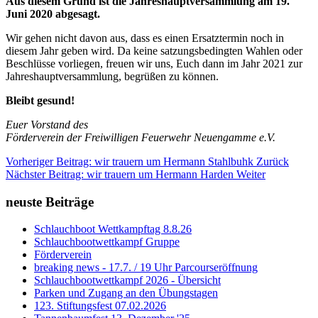
Aus diesem Grund ist die Jahreshauptversammlung am 19.
Juni 2020 abgesagt.
Wir gehen nicht davon aus, dass es einen Ersatztermin noch in
diesem Jahr geben wird. Da keine satzungsbedingten Wahlen oder
Beschlüsse vorliegen, freuen wir uns, Euch dann im Jahr 2021 zur
Jahreshauptversammlung, begrüßen zu können.
Bleibt gesund!
Euer Vorstand des
Förderverein der Freiwilligen Feuerwehr Neuengamme e.V.
Vorheriger Beitrag: wir trauern um Hermann Stahlbuhk
Zurück
Nächster Beitrag: wir trauern um Hermann Harden
Weiter
neuste Beiträge
Schlauchboot Wettkampftag 8.8.26
Schlauchbootwettkampf Gruppe
Förderverein
breaking news - 17.7. / 19 Uhr Parcourseröffnung
Schlauchbootwettkampf 2026 - Übersicht
Parken und Zugang an den Übungstagen
123. Stiftungsfest 07.02.2026