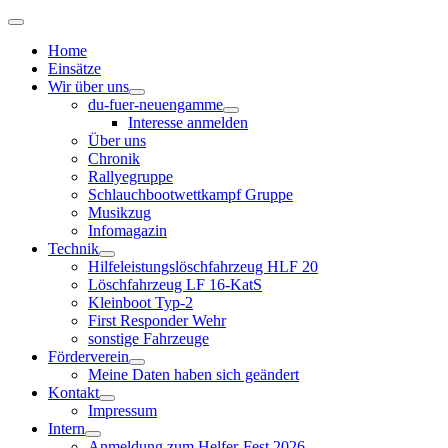
Home
Einsätze
Wir über uns
du-fuer-neuengamme
Interesse anmelden
Über uns
Chronik
Rallyegruppe
Schlauchbootwettkampf Gruppe
Musikzug
Infomagazin
Technik
Hilfeleistungslöschfahrzeug HLF 20
Löschfahrzeug LF 16-KatS
Kleinboot Typ-2
First Responder Wehr
sonstige Fahrzeuge
Förderverein
Meine Daten haben sich geändert
Kontakt
Impressum
Intern
Anmeldung zum Helfer-Fest 2026