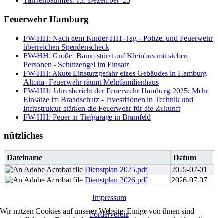
Tannenbaumfest 13. Dezember '25
Feuerwehr Hamburg
FW-HH: Nach dem Kinder-HIT-Tag - Polizei und Feuerwehr
überreichen Spendenscheck
FW-HH: Großer Baum stürzt auf Kleinbus mit sieben
Personen - Schutzengel im Einsatz
FW-HH: Akute Einsturzgefahr eines Gebäudes in Hamburg
Altona- Feuerwehr räumt Mehrfamilienhaus
FW-HH: Jahresbericht der Feuerwehr Hamburg 2025: Mehr
Einsätze im Brandschutz - Investitionen in Technik und
Infrastruktur stärken die Feuerwehr für die Zukunft
FW-HH: Feuer in Tiefgarage in Bramfeld
nützliches
Dateiname
Datum
Dienstplan 2025.pdf
2025-07-01
Dienstplan 2026.pdf
2026-07-07
Impressum
Wir nutzen Cookies auf unserer Website. Einige von ihnen sind
Förderverein