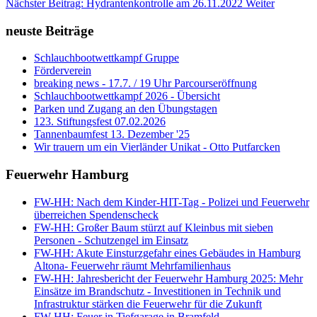
Nächster Beitrag: Hydrantenkontrolle am 26.11.2022
Weiter
neuste Beiträge
Schlauchbootwettkampf Gruppe
Förderverein
breaking news - 17.7. / 19 Uhr Parcourseröffnung
Schlauchbootwettkampf 2026 - Übersicht
Parken und Zugang an den Übungstagen
123. Stiftungsfest 07.02.2026
Tannenbaumfest 13. Dezember '25
Wir trauern um ein Vierländer Unikat - Otto Putfarcken
Feuerwehr Hamburg
FW-HH: Nach dem Kinder-HIT-Tag - Polizei und Feuerwehr
überreichen Spendenscheck
FW-HH: Großer Baum stürzt auf Kleinbus mit sieben
Personen - Schutzengel im Einsatz
FW-HH: Akute Einsturzgefahr eines Gebäudes in Hamburg
Altona- Feuerwehr räumt Mehrfamilienhaus
FW-HH: Jahresbericht der Feuerwehr Hamburg 2025: Mehr
Einsätze im Brandschutz - Investitionen in Technik und
Infrastruktur stärken die Feuerwehr für die Zukunft
FW-HH: Feuer in Tiefgarage in Bramfeld