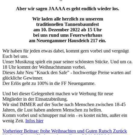
Aber wir sagen JAAAA es geht endlich wieder los.
Wir laden alle herzlich zu unserem
traditionellen Tannenbaumfest
am 10. Dezember 2022 ab 15 Uhr
bei uns rund ums Feuerwehrhaus
am Neuengammer Hausdeich 217 ein.
Wir haben für jeden etwas dabei, kommt gern vorbei und vergnügt
Euch bei uns.
Unser Musikzug spielt ein paar seiner schönsten Stücke. Und um ca.
18 Uhr kommt der Weihnachtsmann vorbei.
Dieses Jahr Neu "Knack den Safe" - hochwertige Preise warten auf
glückliche Gewinner.
Der Erlös geht zu 100% in die FF Neuengamme.
Und bei dieser Gelegenheit machen wir Werbung für neue
Mitglieder in der Einsatzabteilung.
Wir sind IMMER auf der Suche nach Menschen zwischen 18-45
Jahren, die Lust haben anderen Menschen zu helfen.
Komm vorbei und schnupper mal rein - es kostet nichts, außer ein
wenig Zeit.
Infos hier
Vorheriger Beitrag: frohe Weihnachten und Guten Rutsch
Zurück