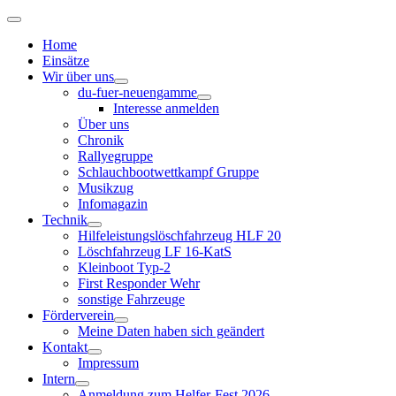
Home
Einsätze
Wir über uns
du-fuer-neuengamme
Interesse anmelden
Über uns
Chronik
Rallyegruppe
Schlauchbootwettkampf Gruppe
Musikzug
Infomagazin
Technik
Hilfeleistungslöschfahrzeug HLF 20
Löschfahrzeug LF 16-KatS
Kleinboot Typ-2
First Responder Wehr
sonstige Fahrzeuge
Förderverein
Meine Daten haben sich geändert
Kontakt
Impressum
Intern
Anmeldung zum Helfer-Fest 2026