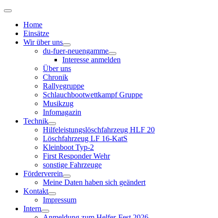
Home
Einsätze
Wir über uns
du-fuer-neuengamme
Interesse anmelden
Über uns
Chronik
Rallyegruppe
Schlauchbootwettkampf Gruppe
Musikzug
Infomagazin
Technik
Hilfeleistungslöschfahrzeug HLF 20
Löschfahrzeug LF 16-KatS
Kleinboot Typ-2
First Responder Wehr
sonstige Fahrzeuge
Förderverein
Meine Daten haben sich geändert
Kontakt
Impressum
Intern
Anmeldung zum Helfer-Fest 2026