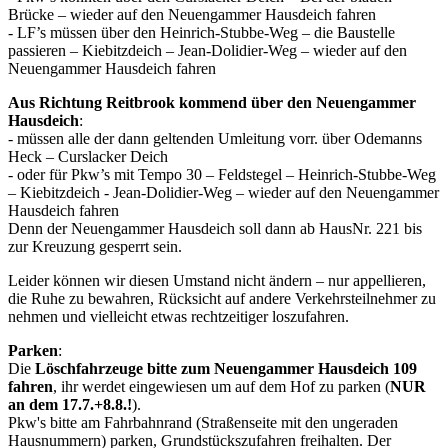
Brücke – wieder auf den Neuengammer Hausdeich fahren
- LF’s müssen über den Heinrich-Stubbe-Weg – die Baustelle
passieren – Kiebitzdeich – Jean-Dolidier-Weg – wieder auf den
Neuengammer Hausdeich fahren
Aus Richtung Reitbrook kommend über den Neuengammer
Hausdeich
:
- müssen alle der dann geltenden Umleitung vorr. über Odemanns
Heck – Curslacker Deich
- oder für Pkw’s mit Tempo 30 – Feldstegel – Heinrich-Stubbe-Weg
– Kiebitzdeich - Jean-Dolidier-Weg – wieder auf den Neuengammer
Hausdeich fahren
Denn der Neuengammer Hausdeich soll dann ab HausNr. 221 bis
zur Kreuzung gesperrt sein.
Leider können wir diesen Umstand nicht ändern – nur appellieren,
die Ruhe zu bewahren, Rücksicht auf andere Verkehrsteilnehmer zu
nehmen und vielleicht etwas rechtzeitiger loszufahren.
Parken
:
Die
Löschfahrzeuge bitte zum Neuengammer Hausdeich 109
fahren
, ihr werdet eingewiesen um auf dem Hof zu parken (
NUR
an dem 17.7.+8.8.!
).
Pkw's bitte am Fahrbahnrand (Straßenseite mit den ungeraden
Hausnummern) parken, Grundstückszufahren freihalten. Der