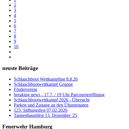
2
3
4
5
6
7
8
9
10
neuste Beiträge
Schlauchboot Wettkampftag 8.8.26
Schlauchbootwettkampf Gruppe
Förderverein
breaking news - 17.7. / 19 Uhr Parcourseröffnung
Schlauchbootwettkampf 2026 - Übersicht
Parken und Zugang an den Übungstagen
123. Stiftungsfest 07.02.2026
Tannenbaumfest 13. Dezember '25
Feuerwehr Hamburg