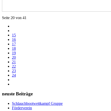
Seite 20 von 41
15
16
17
18
19
20
21
22
23
24
neuste Beiträge
Schlauchbootwettkampf Gruppe
Förderverein