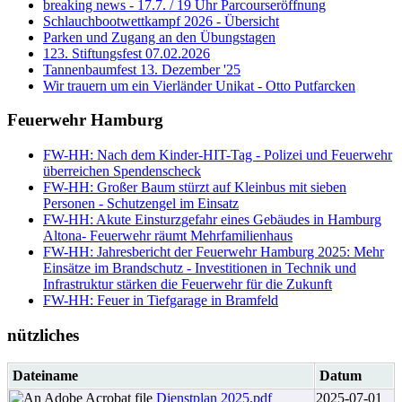
breaking news - 17.7. / 19 Uhr Parcourseröffnung
Schlauchbootwettkampf 2026 - Übersicht
Parken und Zugang an den Übungstagen
123. Stiftungsfest 07.02.2026
Tannenbaumfest 13. Dezember '25
Wir trauern um ein Vierländer Unikat - Otto Putfarcken
Feuerwehr Hamburg
FW-HH: Nach dem Kinder-HIT-Tag - Polizei und Feuerwehr
überreichen Spendenscheck
FW-HH: Großer Baum stürzt auf Kleinbus mit sieben
Personen - Schutzengel im Einsatz
FW-HH: Akute Einsturzgefahr eines Gebäudes in Hamburg
Altona- Feuerwehr räumt Mehrfamilienhaus
FW-HH: Jahresbericht der Feuerwehr Hamburg 2025: Mehr
Einsätze im Brandschutz - Investitionen in Technik und
Infrastruktur stärken die Feuerwehr für die Zukunft
FW-HH: Feuer in Tiefgarage in Bramfeld
nützliches
Dateiname
Datum
Dienstplan 2025.pdf
2025-07-01