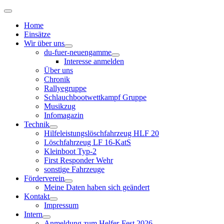
Home
Einsätze
Wir über uns
du-fuer-neuengamme
Interesse anmelden
Über uns
Chronik
Rallyegruppe
Schlauchbootwettkampf Gruppe
Musikzug
Infomagazin
Technik
Hilfeleistungslöschfahrzeug HLF 20
Löschfahrzeug LF 16-KatS
Kleinboot Typ-2
First Responder Wehr
sonstige Fahrzeuge
Förderverein
Meine Daten haben sich geändert
Kontakt
Impressum
Intern
Anmeldung zum Helfer-Fest 2026