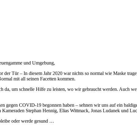
 Neuengamme und Umgebung,
t vor der Tür – In diesem Jahr 2020 war nichts so normal wie Maske tr
 Normal mit all seinen Facetten kommen.
uch da, um schnelle Hilfe zu leisten, wo wir gebraucht werden. Auch w
fungen gegen COVID-19 begonnen haben – sehnen wir uns auf ein baldi
 Kameraden Stephan Hennig, Elias Wittmack, Jonas Ludanek und Luc
 bleibe oder werde gesund …