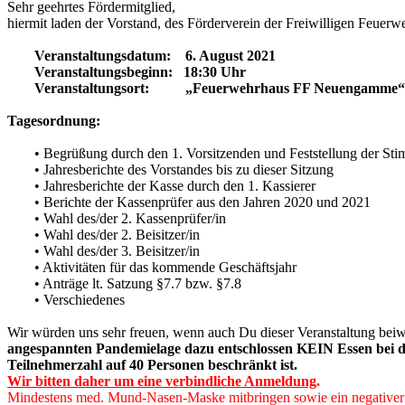
Sehr geehrtes Fördermitglied,
hiermit laden der Vorstand, des Förderverein der Freiwilligen Feuer
Veranstaltungsdatum: 6. August 2021
Veranstaltungsbeginn: 18:30 Uhr
Veranstaltungsort: „Feuerwehrhaus FF Neuengamme“ -
Tagesordnung:
• Begrüßung durch den 1. Vorsitzenden und Feststellung der Sti
• Jahresberichte des Vorstandes bis zu dieser Sitzung
• Jahresberichte der Kasse durch den 1. Kassierer
• Berichte der Kassenprüfer aus den Jahren 2020 und 2021
• Wahl des/der 2. Kassenprüfer/in
• Wahl des/der 2. Beisitzer/in
• Wahl des/der 3. Beisitzer/in
• Aktivitäten für das kommende Geschäftsjahr
• Anträge lt. Satzung §7.7 bzw. §7.8
• Verschiedenes
Wir würden uns sehr freuen, wenn auch Du dieser Veranstaltung bei
angespannten Pandemielage dazu entschlossen KEIN Essen bei dies
Teilnehmerzahl auf 40 Personen beschränkt ist.
Wir bitten daher um eine verbindliche Anmeldung
.
Mindestens med. Mund-Nasen-Maske mitbringen sowie
ein negative