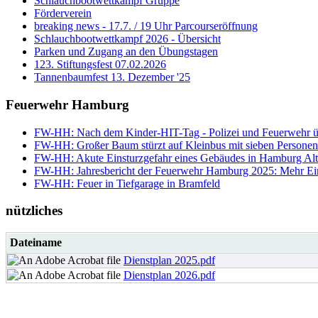
Schlauchbootwettkampf Gruppe
Förderverein
breaking news - 17.7. / 19 Uhr Parcourseröffnung
Schlauchbootwettkampf 2026 - Übersicht
Parken und Zugang an den Übungstagen
123. Stiftungsfest 07.02.2026
Tannenbaumfest 13. Dezember '25
Feuerwehr Hamburg
FW-HH: Nach dem Kinder-HIT-Tag - Polizei und Feuerwehr ü
FW-HH: Großer Baum stürzt auf Kleinbus mit sieben Personen 
FW-HH: Akute Einsturzgefahr eines Gebäudes in Hamburg Alt
FW-HH: Jahresbericht der Feuerwehr Hamburg 2025: Mehr Einsät
FW-HH: Feuer in Tiefgarage in Bramfeld
nützliches
Dateiname
Dienstplan 2025.pdf
Dienstplan 2026.pdf