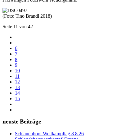
(Foto: Tino Brandl 2018)
Seite 11 von 42
6
7
8
9
10
11
12
13
14
15
neuste Beiträge
Schlauchboot Wettkampftag 8.8.26