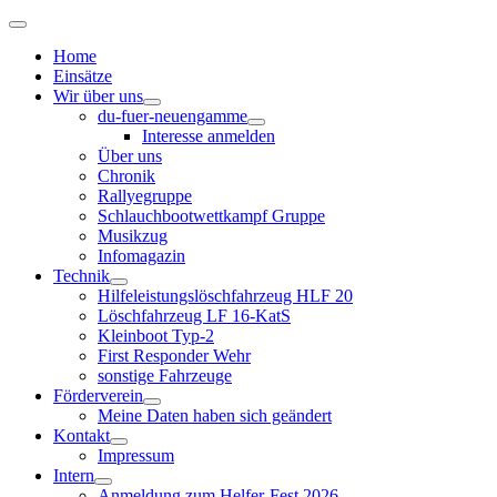
Home
Einsätze
Wir über uns
du-fuer-neuengamme
Interesse anmelden
Über uns
Chronik
Rallyegruppe
Schlauchbootwettkampf Gruppe
Musikzug
Infomagazin
Technik
Hilfeleistungslöschfahrzeug HLF 20
Löschfahrzeug LF 16-KatS
Kleinboot Typ-2
First Responder Wehr
sonstige Fahrzeuge
Förderverein
Meine Daten haben sich geändert
Kontakt
Impressum
Intern
Anmeldung zum Helfer-Fest 2026